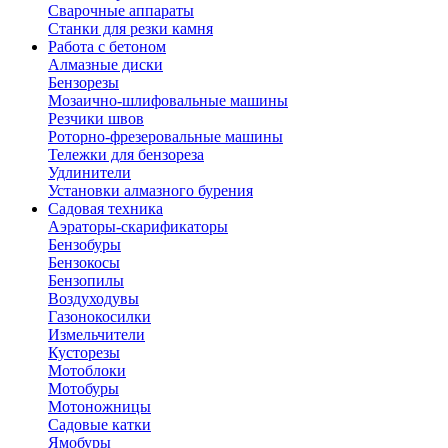
Сварочные аппараты
Станки для резки камня
Работа с бетоном
Алмазные диски
Бензорезы
Мозаично-шлифовальные машины
Резчики швов
Роторно-фрезеровальные машины
Тележки для бензореза
Удлинители
Установки алмазного бурения
Садовая техника
Аэраторы-скарификаторы
Бензобуры
Бензокосы
Бензопилы
Воздуходувы
Газонокосилки
Измельчители
Кусторезы
Мотоблоки
Мотобуры
Мотоножницы
Садовые катки
Ямобуры