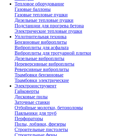
Тепловое оборудование
Газовые баллоны
Газовые тепловые пушки
Дизельные тепловые пушки
Подстанции для прогрева бетона
Электрические тепловые пушки
Уплотнительная техника
Бензиновые виброплиты
Виброплиты для асфальта
Виброплиты для тротуарной плитки
Дизельные виброплиты
Нереверсивные виброплиты
Реверсивные виброплиты
Трамбовки бензиновые
Трамбовки электрические
Электроинструмент
Гайковерты
Дисковые пилы
Заточные станки
Отбойные молотки, бетоноломы
Паяльники для труб
Перфораторы
Пилы, лобзики, фрезеры
Строительные пистолеты
Строительные фены