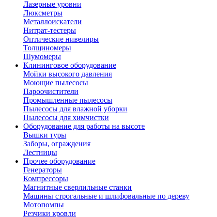
Лазерные уровни
Люксметры
Металлоискатели
Нитрат-тестеры
Оптические нивелиры
Толщиномеры
Шумомеры
Клининговое оборудование
Мойки высокого давления
Моющие пылесосы
Пароочистители
Промышленные пылесосы
Пылесосы для влажной уборки
Пылесосы для химчистки
Оборудование для работы на высоте
Вышки туры
Заборы, ограждения
Лестницы
Прочее оборудование
Генераторы
Компрессоры
Магнитные сверлильные станки
Машины строгальные и шлифовальные по дереву
Мотопомпы
Резчики кровли