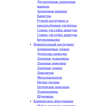
Двухроторные затирочные
машины
Затирочные машины
Канистры
Ручной инструмент и
приспособления для бетона
Станки для гибки арматуры
Станки для рубки арматуры
Бетономешалки
Измерительный инструмент
Алюминиевые уровни
Детекторы проводки
Лазерные дальномеры
Лазерные нивелиры
Лазерные уровни
Люксметры
Металлоискатели
Нитрат-тестеры
Оптические нивелиры
Толщиномеры
Шумомеры
Клининговое оборудование
Мойки высокого давления