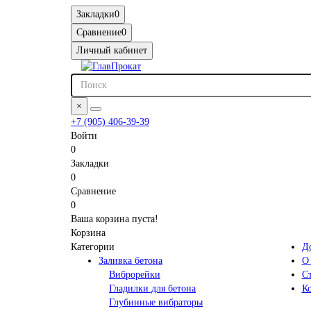
Закладки
0
Сравнение
0
Личный кабинет
×
+7 (905) 406-39-39
Войти
0
Закладки
0
Сравнение
0
Ваша корзина пуста!
Корзина
Категории
До
Заливка бетона
О
Виброрейки
С
Гладилки для бетона
К
Глубинные вибраторы