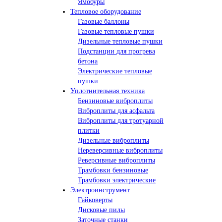
Ямобуры
Тепловое оборудование
Газовые баллоны
Газовые тепловые пушки
Дизельные тепловые пушки
Подстанции для прогрева
бетона
Электрические тепловые
пушки
Уплотнительная техника
Бензиновые виброплиты
Виброплиты для асфальта
Виброплиты для тротуарной
плитки
Дизельные виброплиты
Нереверсивные виброплиты
Реверсивные виброплиты
Трамбовки бензиновые
Трамбовки электрические
Электроинструмент
Гайковерты
Дисковые пилы
Заточные станки