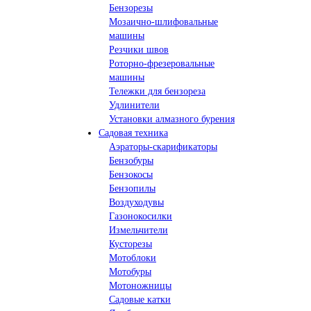
Бензорезы
Мозаично-шлифовальные
машины
Резчики швов
Роторно-фрезеровальные
машины
Тележки для бензореза
Удлинители
Установки алмазного бурения
Садовая техника
Аэраторы-скарификаторы
Бензобуры
Бензокосы
Бензопилы
Воздуходувы
Газонокосилки
Измельчители
Кусторезы
Мотоблоки
Мотобуры
Мотоножницы
Садовые катки