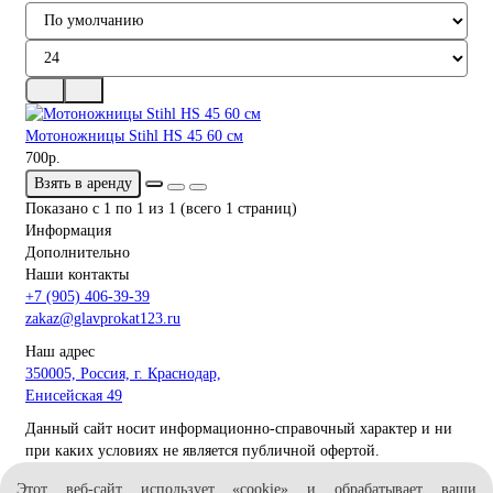
Мотоножницы Stihl HS 45 60 см
700р.
Взять в аренду
Показано с 1 по 1 из 1 (всего 1 страниц)
Информация
Дополнительно
Наши контакты
+7 (905) 406-39-39
zakaz@glavprokat123.ru
Наш адрес
350005, Россия, г. Краснодар,
Енисейская 49
Данный сайт носит информационно-справочный характер и ни
при каких условиях не является публичной офертой.
2026 © ИП Демидов М.В.
Этот веб-сайт использует «cookie» и обрабатывает ваши