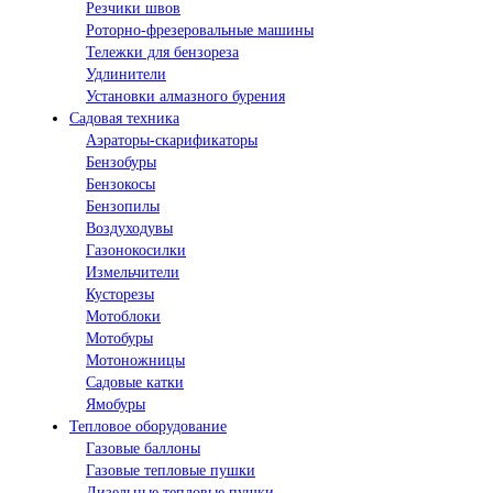
Резчики швов
Роторно-фрезеровальные машины
Тележки для бензореза
Удлинители
Установки алмазного бурения
Садовая техника
Аэраторы-скарификаторы
Бензобуры
Бензокосы
Бензопилы
Воздуходувы
Газонокосилки
Измельчители
Кусторезы
Мотоблоки
Мотобуры
Мотоножницы
Садовые катки
Ямобуры
Тепловое оборудование
Газовые баллоны
Газовые тепловые пушки
Дизельные тепловые пушки