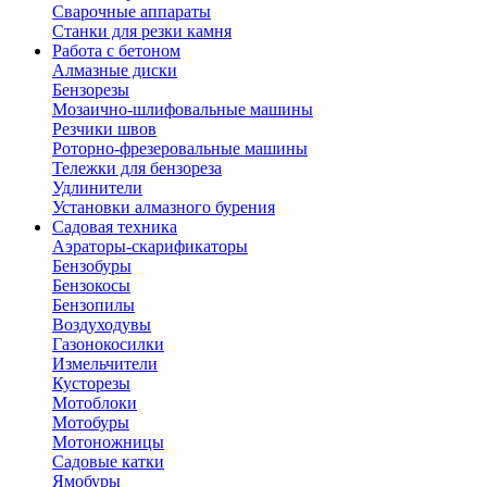
Сварочные аппараты
Станки для резки камня
Работа с бетоном
Алмазные диски
Бензорезы
Мозаично-шлифовальные машины
Резчики швов
Роторно-фрезеровальные машины
Тележки для бензореза
Удлинители
Установки алмазного бурения
Садовая техника
Аэраторы-скарификаторы
Бензобуры
Бензокосы
Бензопилы
Воздуходувы
Газонокосилки
Измельчители
Кусторезы
Мотоблоки
Мотобуры
Мотоножницы
Садовые катки
Ямобуры