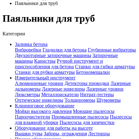
Паяльники для труб
Паяльники для труб
Категории
Заливка бетона
Виброрейки
Гладилки для бетона
Глубинные вибраторы
Двухроторные затирочные машины
Затирочные
машины
Канистры
Ручной инструмент и
приспособления для бетона
Станки для гибки арматуры
Станки для рубки арматуры
Бетономешалки
Измерительный инструмент
Алюминиевые уровни
Детекторы проводки
Лазерные
дальномеры
Лазерные нивелиры
Лазерные уровни
Люксметры
Металлоискатели
Нитрат-тестеры
Оптические нивелиры
Толщиномеры
Шумомеры
Клининговое оборудование
Мойки высокого давления
Моющие пылесосы
Пароочистители
Промышленные пылесосы
Пылесосы
для влажной уборки
Пылесосы для химчистки
Оборудование для работы на высоте
Вышки туры
Заборы, ограждения
Лестницы