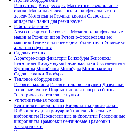
Прочее оборудование
Генераторы
Компрессоры
Магнитные сверлильные
станки
Машины строгальные и шлифовальные по
дереву
Мотопомпы
Резчики кровли
Сварочные
аппараты
Станки для резки камня
Работа с бетоном
Алмазные диски
Бензорезы
Мозаично-шлифовальные
машины
Резчики швов
Роторно-фрезеровальные
машины
Тележки для бензореза
Удлинители
Установки
алмазного бурения
Садовая техника
Аэраторы-скарификаторы
Бензобуры
Бензокосы
Бензопилы
Воздуходувы
Газонокосилки
Измельчители
Кусторезы
Мотоблоки
Мотобуры
Мотоножницы
Садовые катки
Ямобуры
Тепловое оборудование
Газовые баллоны
Газовые тепловые пушки
Дизельные
тепловые пушки
Подстанции для прогрева бетона
Электрические тепловые пушки
Уплотнительная техника
Бензиновые виброплиты
Виброплиты для асфальта
Виброплиты для тротуарной плитки
Дизельные
виброплиты
Нереверсивные виброплиты
Реверсивные
виброплиты
Трамбовки бензиновые
Трамбовки
электрические