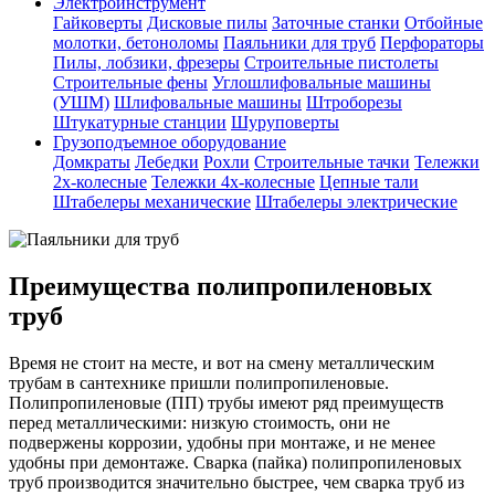
Электроинструмент
Гайковерты
Дисковые пилы
Заточные станки
Отбойные
молотки, бетоноломы
Паяльники для труб
Перфораторы
Пилы, лобзики, фрезеры
Строительные пистолеты
Строительные фены
Углошлифовальные машины
(УШМ)
Шлифовальные машины
Штроборезы
Штукатурные станции
Шуруповерты
Грузоподъемное оборудование
Домкраты
Лебедки
Рохли
Строительные тачки
Тележки
2х-колесные
Тележки 4х-колесные
Цепные тали
Штабелеры механические
Штабелеры электрические
Преимущества полипропиленовых
труб
Время не стоит на месте, и вот на смену металлическим
трубам в сантехнике пришли полипропиленовые.
Полипропиленовые (ПП) трубы имеют ряд преимуществ
перед металлическими: низкую стоимость, они не
подвержены коррозии, удобны при монтаже, и не менее
удобны при демонтаже. Сварка (пайка) полипропиленовых
труб производится значительно быстрее, чем сварка труб из