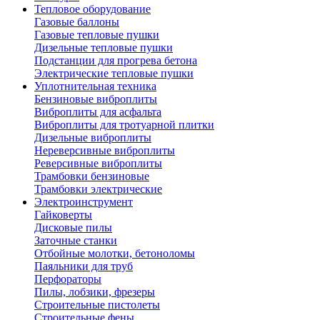
Тепловое оборудование
Газовые баллоны
Газовые тепловые пушки
Дизельные тепловые пушки
Подстанции для прогрева бетона
Электрические тепловые пушки
Уплотнительная техника
Бензиновые виброплиты
Виброплиты для асфальта
Виброплиты для тротуарной плитки
Дизельные виброплиты
Нереверсивные виброплиты
Реверсивные виброплиты
Трамбовки бензиновые
Трамбовки электрические
Электроинструмент
Гайковерты
Дисковые пилы
Заточные станки
Отбойные молотки, бетоноломы
Паяльники для труб
Перфораторы
Пилы, лобзики, фрезеры
Строительные пистолеты
Строительные фены