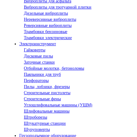
Виброплиты для асфальта
Виброплиты для тротуарной плитки
Дизельные виброплиты
Нереверсивные виброплиты
Реверсивные виброплиты
Трамбовки бензиновые
Трамбовки электрические
Электроинструмент
Гайковерты
Дисковые пилы
Заточные станки
Отбойные молотки, бетоноломы
Паяльники для труб
Перфораторы
Пилы, лобзики, фрезеры
Строительные пистолеты
Строительные фены
Углошлифовальные машины (УШМ)
Шлифовальные машины
Штроборезы
Штукатурные станции
Шуруповерты
Грузоподъемное оборудование