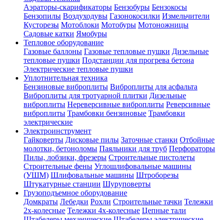
Аэраторы-скарификаторы
Бензобуры
Бензокосы
Бензопилы
Воздуходувы
Газонокосилки
Измельчители
Кусторезы
Мотоблоки
Мотобуры
Мотоножницы
Садовые катки
Ямобуры
Тепловое оборудование
Газовые баллоны
Газовые тепловые пушки
Дизельные
тепловые пушки
Подстанции для прогрева бетона
Электрические тепловые пушки
Уплотнительная техника
Бензиновые виброплиты
Виброплиты для асфальта
Виброплиты для тротуарной плитки
Дизельные
виброплиты
Нереверсивные виброплиты
Реверсивные
виброплиты
Трамбовки бензиновые
Трамбовки
электрические
Электроинструмент
Гайковерты
Дисковые пилы
Заточные станки
Отбойные
молотки, бетоноломы
Паяльники для труб
Перфораторы
Пилы, лобзики, фрезеры
Строительные пистолеты
Строительные фены
Углошлифовальные машины
(УШМ)
Шлифовальные машины
Штроборезы
Штукатурные станции
Шуруповерты
Грузоподъемное оборудование
Домкраты
Лебедки
Рохли
Строительные тачки
Тележки
2х-колесные
Тележки 4х-колесные
Цепные тали
Штабелеры механические
Штабелеры электрические