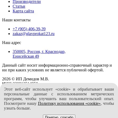
Производители
Статьи
Карта сайта
Наши контакты
+7 (905) 406-39-39
zakaz@glavprokat123.ru
Наш адрес
350005, Россия, г. Краснодар,
Енисейская 49
Данный сайт носит информационно-справочный характер и
ни при каких условиях не является публичной офертой.
2026 © ИП Демидов М.В.
ИНН 230812514950
Этот веб-сайт использует «cookie» и обрабатывает ваши
персональные данные с использованием метрических
программ, чтобы улучшить ваш пользовательский опыт.
Создание и продвижение сайта –
"Карате Маркетинг"
Посмотрите нашу
Политику использования «cookie»
, чтобы
узнать больше.
Понятно, спасибо