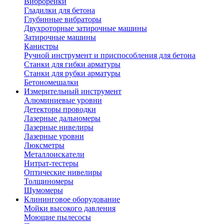
Виброрейки
Гладилки для бетона
Глубинные вибраторы
Двухроторные затирочные машины
Затирочные машины
Канистры
Ручной инструмент и приспособления для бетона
Станки для гибки арматуры
Станки для рубки арматуры
Бетономешалки
Измерительный инструмент
Алюминиевые уровни
Детекторы проводки
Лазерные дальномеры
Лазерные нивелиры
Лазерные уровни
Люксметры
Металлоискатели
Нитрат-тестеры
Оптические нивелиры
Толщиномеры
Шумомеры
Клининговое оборудование
Мойки высокого давления
Моющие пылесосы