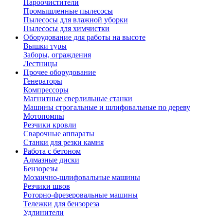
Пароочистители
Промышленные пылесосы
Пылесосы для влажной уборки
Пылесосы для химчистки
Оборудование для работы на высоте
Вышки туры
Заборы, ограждения
Лестницы
Прочее оборудование
Генераторы
Компрессоры
Магнитные сверлильные станки
Машины строгальные и шлифовальные по дереву
Мотопомпы
Резчики кровли
Сварочные аппараты
Станки для резки камня
Работа с бетоном
Алмазные диски
Бензорезы
Мозаично-шлифовальные машины
Резчики швов
Роторно-фрезеровальные машины
Тележки для бензореза
Удлинители