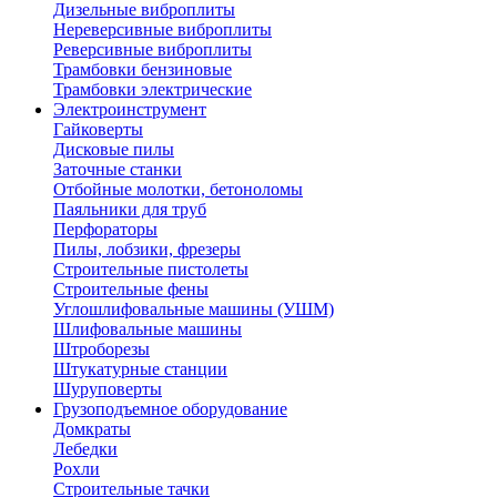
Дизельные виброплиты
Нереверсивные виброплиты
Реверсивные виброплиты
Трамбовки бензиновые
Трамбовки электрические
Электроинструмент
Гайковерты
Дисковые пилы
Заточные станки
Отбойные молотки, бетоноломы
Паяльники для труб
Перфораторы
Пилы, лобзики, фрезеры
Строительные пистолеты
Строительные фены
Углошлифовальные машины (УШМ)
Шлифовальные машины
Штроборезы
Штукатурные станции
Шуруповерты
Грузоподъемное оборудование
Домкраты
Лебедки
Рохли
Строительные тачки