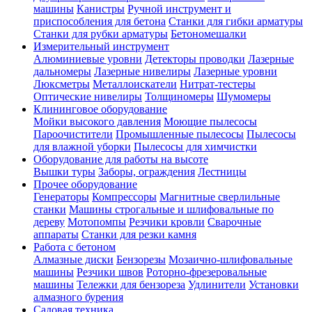
машины
Канистры
Ручной инструмент и
приспособления для бетона
Станки для гибки арматуры
Станки для рубки арматуры
Бетономешалки
Измерительный инструмент
Алюминиевые уровни
Детекторы проводки
Лазерные
дальномеры
Лазерные нивелиры
Лазерные уровни
Люксметры
Металлоискатели
Нитрат-тестеры
Оптические нивелиры
Толщиномеры
Шумомеры
Клининговое оборудование
Мойки высокого давления
Моющие пылесосы
Пароочистители
Промышленные пылесосы
Пылесосы
для влажной уборки
Пылесосы для химчистки
Оборудование для работы на высоте
Вышки туры
Заборы, ограждения
Лестницы
Прочее оборудование
Генераторы
Компрессоры
Магнитные сверлильные
станки
Машины строгальные и шлифовальные по
дереву
Мотопомпы
Резчики кровли
Сварочные
аппараты
Станки для резки камня
Работа с бетоном
Алмазные диски
Бензорезы
Мозаично-шлифовальные
машины
Резчики швов
Роторно-фрезеровальные
машины
Тележки для бензореза
Удлинители
Установки
алмазного бурения
Садовая техника