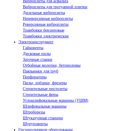
Виброплиты для асфальта
Виброплиты для тротуарной плитки
Дизельные виброплиты
Нереверсивные виброплиты
Реверсивные виброплиты
Трамбовки бензиновые
Трамбовки электрические
Электроинструмент
Гайковерты
Дисковые пилы
Заточные станки
Отбойные молотки, бетоноломы
Паяльники для труб
Перфораторы
Пилы, лобзики, фрезеры
Строительные пистолеты
Строительные фены
Углошлифовальные машины (УШМ)
Шлифовальные машины
Штроборезы
Штукатурные станции
Шуруповерты
Грузоподъемное оборудование