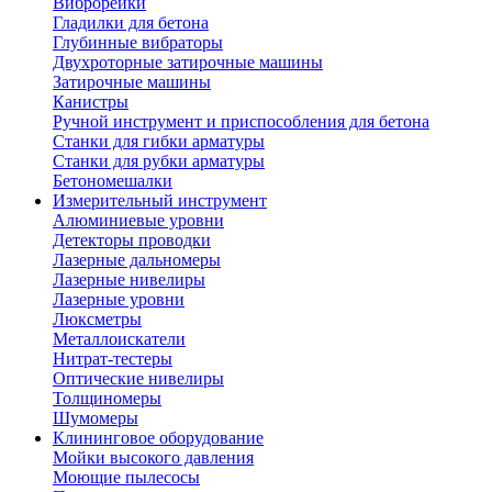
Виброрейки
Гладилки для бетона
Глубинные вибраторы
Двухроторные затирочные машины
Затирочные машины
Канистры
Ручной инструмент и приспособления для бетона
Станки для гибки арматуры
Станки для рубки арматуры
Бетономешалки
Измерительный инструмент
Алюминиевые уровни
Детекторы проводки
Лазерные дальномеры
Лазерные нивелиры
Лазерные уровни
Люксметры
Металлоискатели
Нитрат-тестеры
Оптические нивелиры
Толщиномеры
Шумомеры
Клининговое оборудование
Мойки высокого давления
Моющие пылесосы