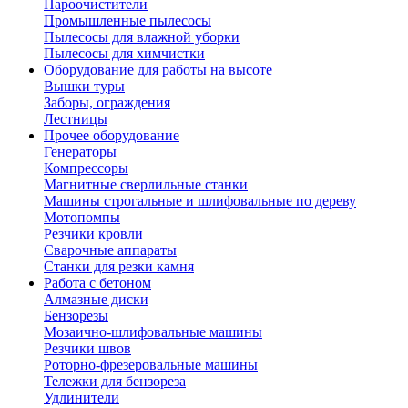
Пароочистители
Промышленные пылесосы
Пылесосы для влажной уборки
Пылесосы для химчистки
Оборудование для работы на высоте
Вышки туры
Заборы, ограждения
Лестницы
Прочее оборудование
Генераторы
Компрессоры
Магнитные сверлильные станки
Машины строгальные и шлифовальные по дереву
Мотопомпы
Резчики кровли
Сварочные аппараты
Станки для резки камня
Работа с бетоном
Алмазные диски
Бензорезы
Мозаично-шлифовальные машины
Резчики швов
Роторно-фрезеровальные машины
Тележки для бензореза
Удлинители