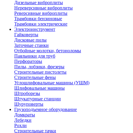
Дизельные виброплиты
Нереверсивные виброплиты
Реверсивные виброплиты
Трамбовки бензиновые
Трамбовки электрические
Электроинструмент
Гайковерты
Дисковые пилы
Заточные станки
Отбойные молотки, бетоноломы
Паяльники для труб
Перфораторы
Пилы, лобзики, фрезеры
Строительные пистолеты
Строительные фены
Углошлифовальные машины (УШМ)
Шлифовальные машины
Штроборезы
Штукатурные станции
Шуруповерты
Грузоподъемное оборудование
Домкраты
Лебедки
Рохли
Строительные тачки