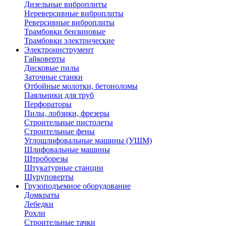
Дизельные виброплиты
Нереверсивные виброплиты
Реверсивные виброплиты
Трамбовки бензиновые
Трамбовки электрические
Электроинструмент
Гайковерты
Дисковые пилы
Заточные станки
Отбойные молотки, бетоноломы
Паяльники для труб
Перфораторы
Пилы, лобзики, фрезеры
Строительные пистолеты
Строительные фены
Углошлифовальные машины (УШМ)
Шлифовальные машины
Штроборезы
Штукатурные станции
Шуруповерты
Грузоподъемное оборудование
Домкраты
Лебедки
Рохли
Строительные тачки