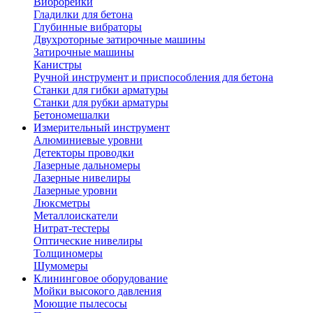
Виброрейки
Гладилки для бетона
Глубинные вибраторы
Двухроторные затирочные машины
Затирочные машины
Канистры
Ручной инструмент и приспособления для бетона
Станки для гибки арматуры
Станки для рубки арматуры
Бетономешалки
Измерительный инструмент
Алюминиевые уровни
Детекторы проводки
Лазерные дальномеры
Лазерные нивелиры
Лазерные уровни
Люксметры
Металлоискатели
Нитрат-тестеры
Оптические нивелиры
Толщиномеры
Шумомеры
Клининговое оборудование
Мойки высокого давления
Моющие пылесосы