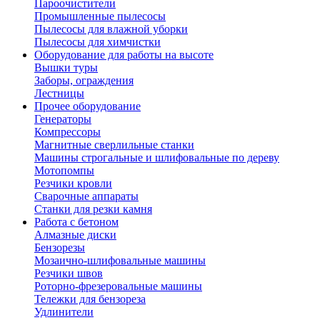
Пароочистители
Промышленные пылесосы
Пылесосы для влажной уборки
Пылесосы для химчистки
Оборудование для работы на высоте
Вышки туры
Заборы, ограждения
Лестницы
Прочее оборудование
Генераторы
Компрессоры
Магнитные сверлильные станки
Машины строгальные и шлифовальные по дереву
Мотопомпы
Резчики кровли
Сварочные аппараты
Станки для резки камня
Работа с бетоном
Алмазные диски
Бензорезы
Мозаично-шлифовальные машины
Резчики швов
Роторно-фрезеровальные машины
Тележки для бензореза
Удлинители