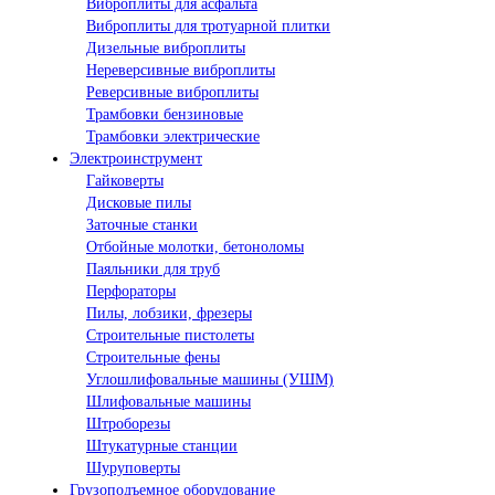
Виброплиты для асфальта
Виброплиты для тротуарной плитки
Дизельные виброплиты
Нереверсивные виброплиты
Реверсивные виброплиты
Трамбовки бензиновые
Трамбовки электрические
Электроинструмент
Гайковерты
Дисковые пилы
Заточные станки
Отбойные молотки, бетоноломы
Паяльники для труб
Перфораторы
Пилы, лобзики, фрезеры
Строительные пистолеты
Строительные фены
Углошлифовальные машины (УШМ)
Шлифовальные машины
Штроборезы
Штукатурные станции
Шуруповерты
Грузоподъемное оборудование