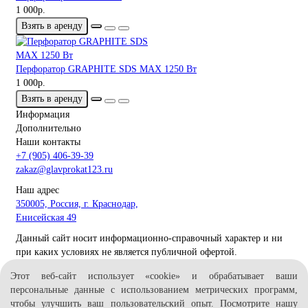
1 000р.
Взять в аренду
Перфоратор GRAPHITE SDS MAX 1250 Вт
1 000р.
Взять в аренду
Информация
Дополнительно
Наши контакты
+7 (905) 406-39-39
zakaz@glavprokat123.ru
Наш адрес
350005, Россия, г. Краснодар,
Енисейская 49
Данный сайт носит информационно-справочный характер и ни
при каких условиях не является публичной офертой.
2026 © ИП Демидов М.В.
Этот веб-сайт использует «cookie» и обрабатывает ваши
ИНН 230812514950
персональные данные с использованием метрических программ,
чтобы улучшить ваш пользовательский опыт. Посмотрите нашу