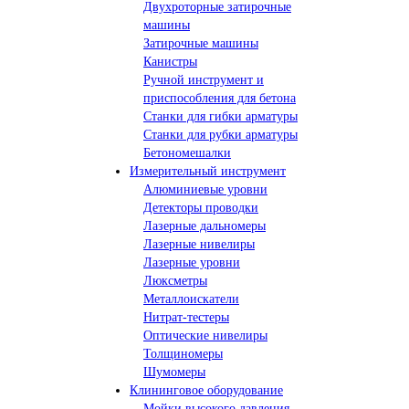
Двухроторные затирочные
машины
Затирочные машины
Канистры
Ручной инструмент и
приспособления для бетона
Станки для гибки арматуры
Станки для рубки арматуры
Бетономешалки
Измерительный инструмент
Алюминиевые уровни
Детекторы проводки
Лазерные дальномеры
Лазерные нивелиры
Лазерные уровни
Люксметры
Металлоискатели
Нитрат-тестеры
Оптические нивелиры
Толщиномеры
Шумомеры
Клининговое оборудование
Мойки высокого давления